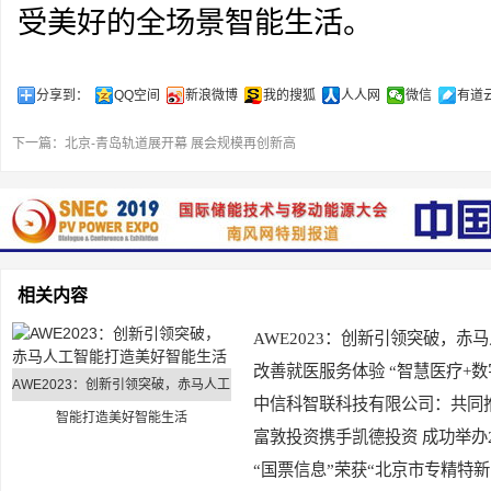
受美好的全场景智能生活。
分享到：
QQ空间
新浪微博
我的搜狐
人人网
微信
有道
下一篇：
北京-青岛轨道展开幕 展会规模再创新高
相关内容
AWE2023：创新引领突破，
改善就医服务体验 “智慧医疗+
AWE2023：创新引领突破，赤马人工
中信科智联科技有限公司：共同推
智能打造美好智能生活
富敦投资携手凯德投资 成功举办202
“国票信息”荣获“北京市专精特新