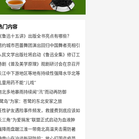
热门内容
《鲁迅十五讲》出版全书亮点有哪些？
纽约城市芭蕾舞团演出回归中国舞者亮相引
人民文学出版社将启动《鲁迅全集》修订工
诗剧《普及美学原理》观剧研讨会在京召开
长江中下游地区等地有持续性强降水华北等
儿童用药不能“儿戏”
南北多地暴雨持续闻“汛”而动再防御
“鹭岛”为家：苍鹭的东北安家之旅
任性驴友遇险事件频发，救援费到底应该如
长三角“为爱捐发”联盟正式启动为血液肿
强降雨盘踞江淮一带南北高温夹击需防暑
钟南山在沪谈新冠防控：放心打国产疫苗