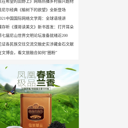
《在希望的田野上》网络热播乡村振兴题材
奥尼尔经典《榆树下的欲望》全新登场
2021中国国际网络文学周：全球语境讲
濮存昕《濮哥读美文》新书首发：打开耳朵
第七届尼山世界文明论坛准备就绪近200
见证各民族交往交流交融史实涉藏金石文献
在文博会，看文旅融合如何“圈粉”