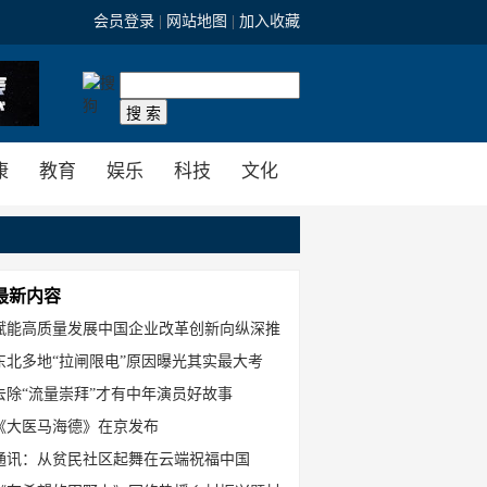
会员登录
|
网站地图
|
加入收藏
互联网
站内搜索
康
教育
娱乐
科技
文化
最新内容
赋能高质量发展中国企业改革创新向纵深推
东北多地“拉闸限电”原因曝光其实最大考
去除“流量崇拜”才有中年演员好故事
《大医马海德》在京发布
通讯：从贫民社区起舞在云端祝福中国